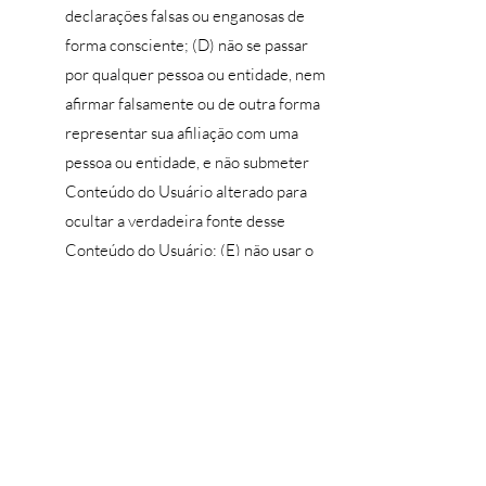
declarações falsas ou enganosas de
forma consciente; (D) não se passar
por qualquer pessoa ou entidade, nem
afirmar falsamente ou de outra forma
representar sua afiliação com uma
pessoa ou entidade, e não submeter
Conteúdo do Usuário alterado para
ocultar a verdadeira fonte desse
Conteúdo do Usuário; (E) não usar o
Site para coletar ou extrair
informações pessoais, inclusive, sem
limitação, informações financeiras,
sobre outros usuários do Site; (F) não
enviar arquivos contendo vírus, bots,
worms, cavalos de Troia, arquivos
corrompidos ou qualquer outro
material semelhante que possa