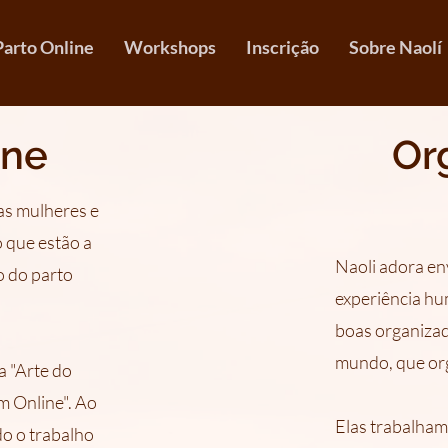
Parto Online
Workshops
Inscrição
Sobre Naolí
ine
Or
tas mulheres e
 que estão a
Naoli adora en
o do parto
experiência hu
boas organizad
mundo, que or
 "Arte do
m Online". Ao
Elas trabalham 
do o trabalho