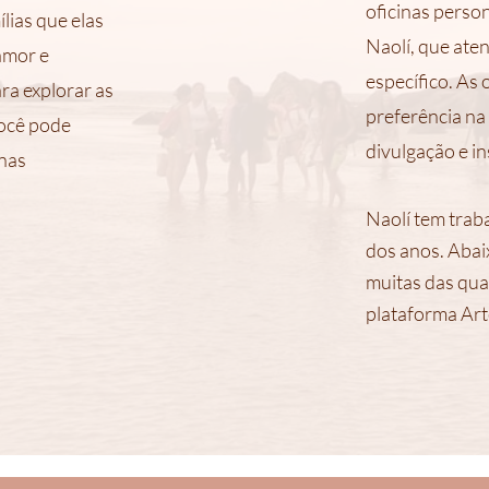
oficinas perso
lias que elas
Naolí, que ate
amor e
específico. As
ra explorar as
preferência na
Você pode
divulgação e in
inas
Naolí tem trab
dos anos. Abaix
muitas das qua
plataforma Art