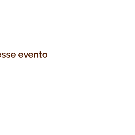
esse evento
Sitio
Menú
Centro de Referência
Todos os membros
Aprendizado
Membros gratuitos
Workshops
Termos e Condições
Adesão
olítica de Privacidade
Calendário