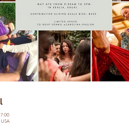
l
17:00
, USA