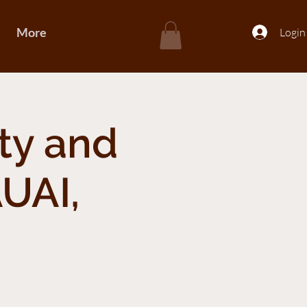
More
Login
ity and
AUAI,