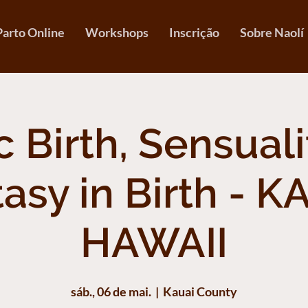
Parto Online
Workshops
Inscrição
Sobre Naolí
c Birth, Sensual
asy in Birth - K
HAWAII
sáb., 06 de mai.
  |  
Kauai County