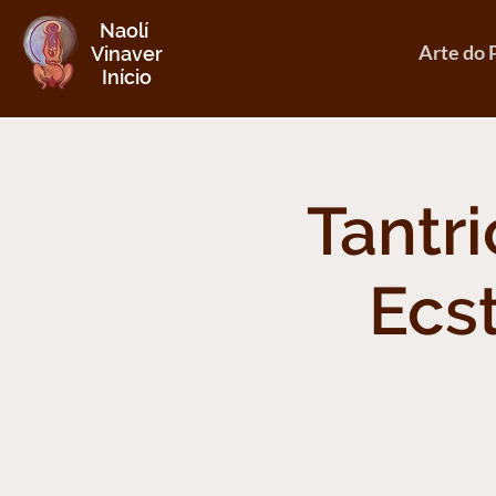
Naolí
Arte do 
Vinaver
Início
Tantri
Ecst