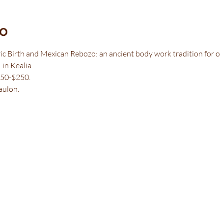
to
ric Birth and Mexican Rebozo: an ancient body work tradition for 
in Kealia.
150-$250.
ulon.