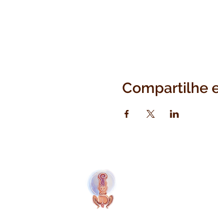
Compartilhe 
Naolí Vinaver Início
P
© 2025 Kalimba Treinamentos, LTDA