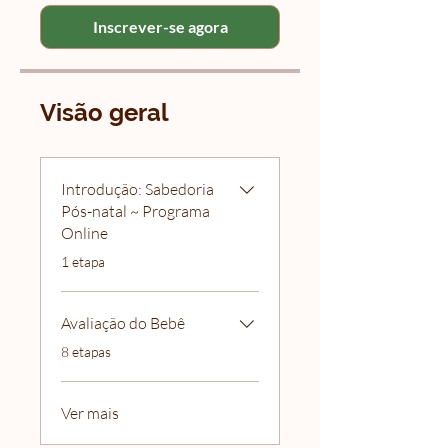
Inscrever-se agora
Visão geral
Introdução: Sabedoria
Pós-natal ~ Programa
Online
.
1 etapa
Avaliação do Bebê
.
8 etapas
Ver mais