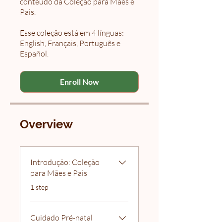
conteúdo da Coleção para Mães e
Pais.
Esse coleção está em 4 línguas:
English, Français, Português e
Español.
Enroll Now
Overview
Introdução: Coleção
para Mães e Pais
.
1 step
Cuidado Pré-natal