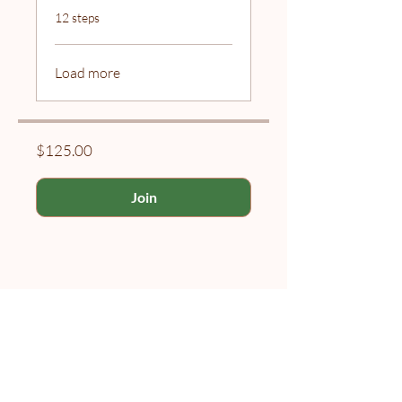
.
12 steps
Load more
$125.00
Join
Naolí Vinaver Home