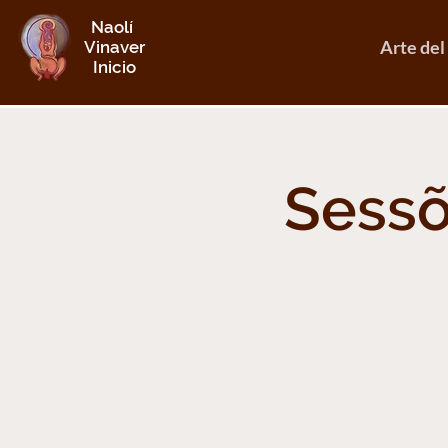
Naolí
Arte del
Vinaver
Inicio
Sessõ