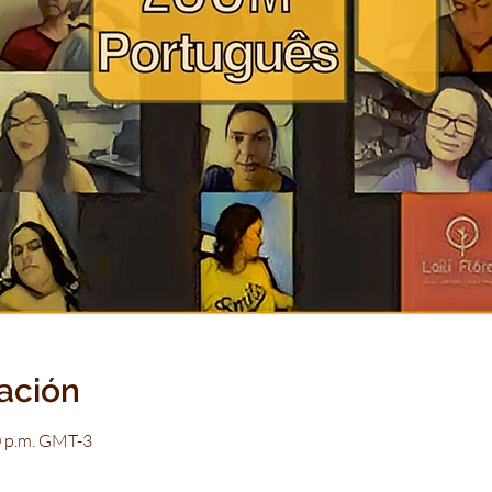
cación
0 p.m. GMT-3