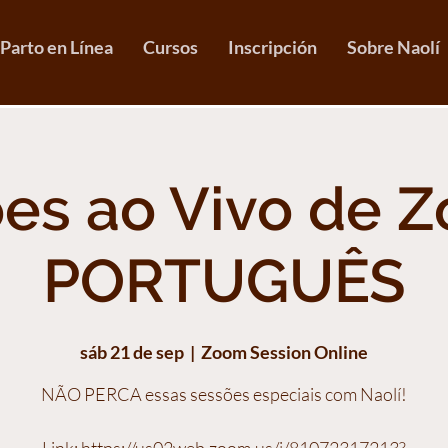
 Parto en Línea
Cursos
Inscripción
Sobre Naolí
es ao Vivo de 
PORTUGUÊS
sáb 21 de sep
  |  
Zoom Session Online
NÃO PERCA essas sessões especiais com Naolí!
Link: https://us02web.zoom.us/j/81072317213?