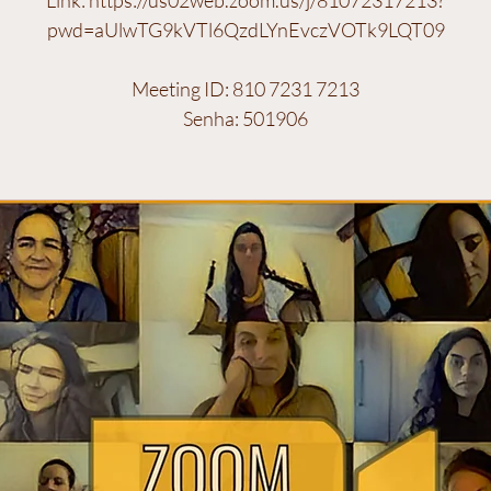
pwd=aUlwTG9kVTl6QzdLYnEvczVOTk9LQT09
​Meeting ID: 810 7231 7213
Senha: 501906