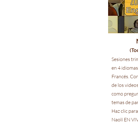
(To
Sesiones tri
en 4 idiomas
Francés. Con
de los video
como pregun
temas de par
Haz clic par
Naolí EN VI