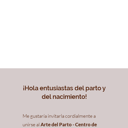
¡Hola entusiastas del parto y
del nacimiento!
Me gustaría invitarla cordialmente a
unirse al
Arte del Parto - Centro de