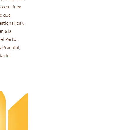
os en línea
mo que
estionarios y
n a la
el Parto,
a Prenatal,
ía del