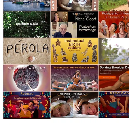
Únase a n
parto natu
Naolí
multic