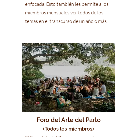
enfocada. Esto también les permite a los
miembros mensuales ver todos de los
temas en el transcurso de un año o más.
Foro del Arte del Parto
(Todos los
miembros)