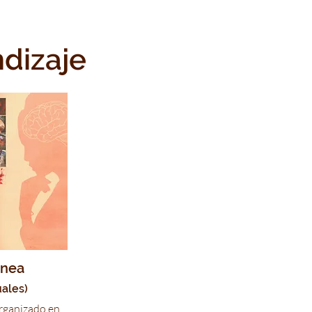
ndizaje
ínea
ales)
organizado en