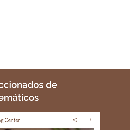
eccionados de
temáticos
ng Center