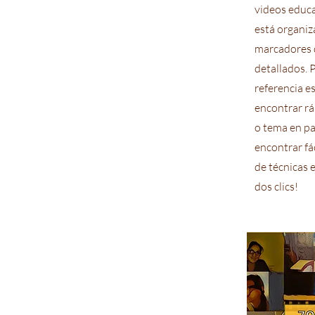
videos educa
está organiz
marcadores d
detallados. P
referencia e
encontrar r
o tema en pa
encontrar fá
de técnicas 
dos clics!