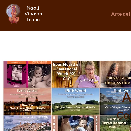
Naolí
Arte del
Vinaver
Inicio
A
Ce