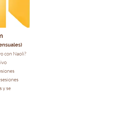
m
nsuales)
vo con Naoli?
hivo
esiones
 sesiones
s y se