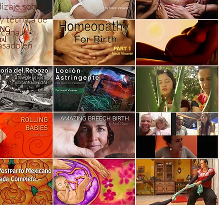
izaje sobre
y técnica de
icana y
asado en