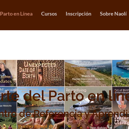
 Parto en Línea
Cursos
Inscripción
Sobre Naolí
rte del Parto en lín
ntro de Referencia y Aprendi