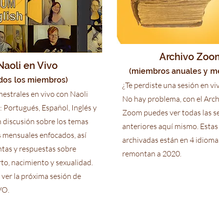
Archivo Zoo
Naoli en Vivo
(miembros anuales y
me
dos
los miembros)
¿Te perdiste una sesión en vi
mestrales en vivo con Naoli
No hay problema, con el Arc
: Portugués, Español, Inglés y
Zoom puedes ver todas las s
 discusión sobre los temas
anteriores aquí mismo. Estas
s mensuales enfocados, así
archivadas están en 4 idioma
tas y respuestas sobre
remontan a 2020.
to, nacimiento y sexualidad.
a ver la próxima sesión de
VO.