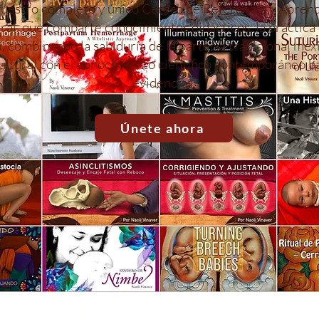
uestro completo y único Centro de Referencia y Aprend
ral, que comparte conocimientos didácticos, la práctica 
, combinando la sabiduría de la partería tradicional mex
ultural con el conocimiento científico contemporáneo b
evidencias.
Únete ahora