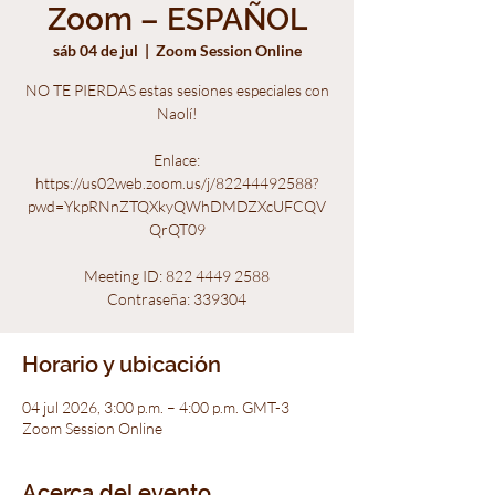
Zoom – ESPAÑOL
sáb 04 de jul
  |  
Zoom Session Online
NO TE PIERDAS estas sesiones especiales con
Naolí!
Enlace:
https://us02web.zoom.us/j/82244492588?
pwd=YkpRNnZTQXkyQWhDMDZXcUFCQV
QrQT09
Meeting ID: 822 4449 2588
Contraseña: 339304
Horario y ubicación
04 jul 2026, 3:00 p.m. – 4:00 p.m. GMT-3
Zoom Session Online
Acerca del evento