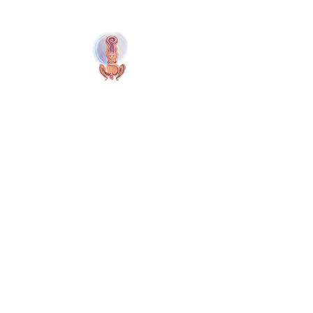
Naolí Vinaver Inicio
© 2025 Kalimba Treinamentos, LTDA
Web
Design: Johnny Kilburn
Sitio
Todos los miembros
Miembros gratuitos
Términos y Condiciones
Política de Privacidad
Cookies del Sitio