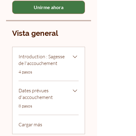
Unirme ahora
Vista general
Introduction : Sagesse
de l'accouchement
.
4 pasos
Dates prévues
d'accouchement
.
8 pasos
Cargar más