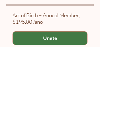
Art of Birth ~ Annual Member,
$195.00 /año
Únete
Naolí Vinaver Inicio
© 2025 Kalimba Treinamentos, LTDA
Web
Design: Johnny Kilburn