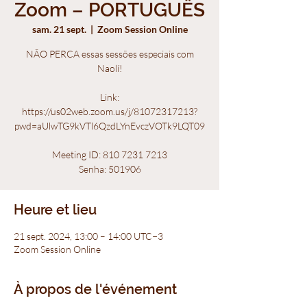
Zoom – PORTUGUÊS
sam. 21 sept.
  |  
Zoom Session Online
NÃO PERCA essas sessões especiais com
Naolí!
Link:
https://us02web.zoom.us/j/81072317213?
pwd=aUlwTG9kVTl6QzdLYnEvczVOTk9LQT09
​Meeting ID: 810 7231 7213
Senha: 501906
Heure et lieu
21 sept. 2024, 13:00 – 14:00 UTC−3
Zoom Session Online
À propos de l'événement