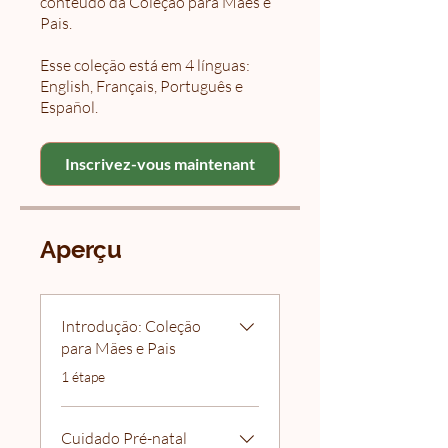
conteúdo da Coleção para Mães e
Pais.
Esse coleção está em 4 línguas:
English, Français, Português e
Español.
Inscrivez-vous maintenant
Aperçu
Introdução: Coleção
para Mães e Pais
.
1 étape
Cuidado Pré-natal