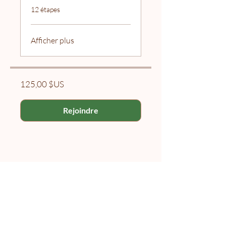
.
12 étapes
Afficher plus
125,00 $US
Rejoindre
Naolí Vinaver