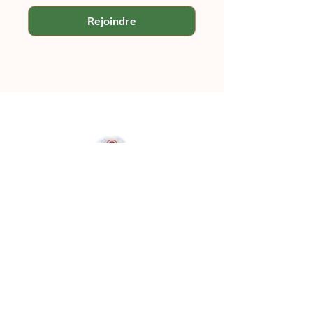
Rejoindre
Naolí Vinaver
© 2025 Kalimba Treinamentos, LTDA
Web
Design: Johnny Kilburn
Site
Tous les membres
Termes et conditions