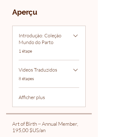
Aperçu
Introdução: Coleção
Mundo do Parto
.
1 étape
Videos Traduzidos
.
8 étapes
Afficher plus
Art of Birth ~ Annual Member,
195,00 $US/an