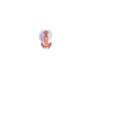
Naolí Vinaver Inicio
© 2025 Kalimba Treinamentos, LTDA
Web
Design: Johnny Kilburn
Sitio
Todos los miembros
Miembros gratuitos
Términos y Condiciones
Política de Privacidad
Cookies del Sitio